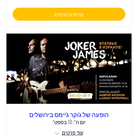
קניית כרטיסים
הופעה של ג'וקר ג'יימס בירושלים
יום ה׳, 10 בספט׳
עוד פרטים