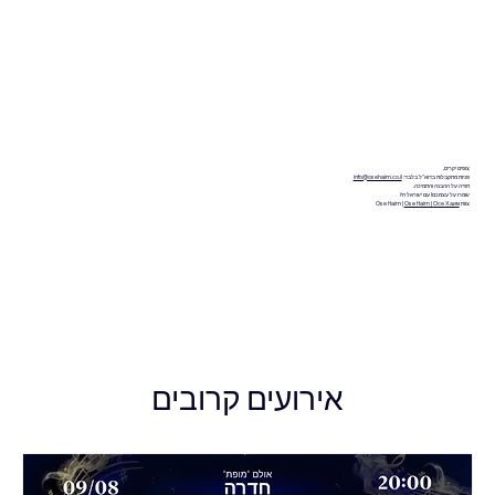
צופים יקרים,
פניות מתקבלות בדוא"ל בלבד:
info@osehaim.co.il
תודה על ההבנה והתמיכה.
שמרו על עצמכם! עם ישראל חי!
צוות Ose Haim |
Ose Haim | Осе Хаим
אירועים קרובים