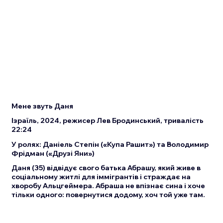
Мене звуть Даня
Ізраїль, 2024, режисер Лев Бродинський, тривалість
22:24
У ролях: Даніель Степін («Купа Рашит») та Володимир
Фрідман («Друзі Яни»)
Даня (35) відвідує свого батька Абрашу, який живе в
соціальному житлі для іммігрантів і страждає на
хворобу Альцгеймера. Абраша не впізнає сина і хоче
тільки одного: повернутися додому, хоч той уже там.