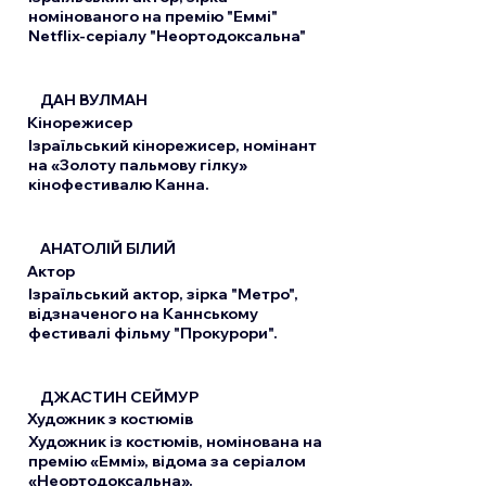
номінованого на премію "Еммі"
Netflix-серіалу "Неортодоксальна"
ДАН ВУЛМАН
Кінорежисер
Ізраїльський кінорежисер, номінант
на «Золоту пальмову гілку»
кінофестивалю Канна.
АНАТОЛІЙ БІЛИЙ
Актор
Ізраїльський актор, зірка "Метро",
відзначеного на Каннському
фестивалі фільму "Прокурори".
ДЖАСТИН СЕЙМУР
Художник з костюмів
Художник із костюмів, номінована на
премію «Еммі», відома за серіалом
«Неортодоксальна».