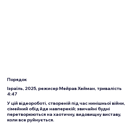
Порядок
Ізраїль, 2025, режисер Мейрав Хейман, тривалість
4:47
У цій відеороботі, створеній під час нинішньої війни,
сімейний обід йде навперекій; звичайні будні
перетворюються на хаотичну, видовищну виставу,
коли все руйнується.