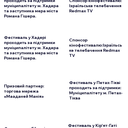
проходить за підтримки
Спонсор кінофестивалю:
муніципалітету м. Хадера
Ізраїльське телебачення
та заступника мера міста
Redmax TV
Романа Гішера.
Фестиваль у Хадері
Спонсор
проходить за підтримки
кінофестивалю:Ізраїльсь
муніципалітету м. Хадера
ке телебачення Redmax
та заступника мера міста
TV
Романа Гішера.
Фестиваль у Петах-Тікві
Призовий партнер:
проходить за підтримки:
торгова мережа
Муніципалітету м. Петах-
«Мааданей Манія»
Тіква
Фестиваль у Кір'ят-Гаті