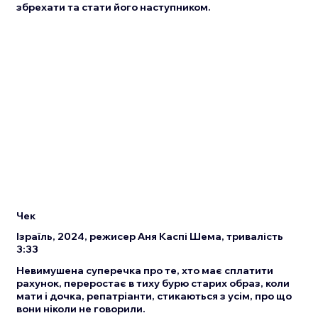
збрехати та стати його наступником.
Чек
Ізраїль, 2024, режисер Аня Каспі Шема, тривалість
3:33
Невимушена суперечка про те, хто має сплатити
рахунок, переростає в тиху бурю старих образ, коли
мати і дочка, репатріанти, стикаються з усім, про що
вони ніколи не говорили.