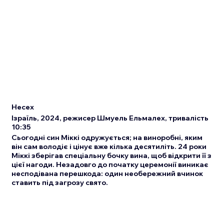
Несех
Ізраїль, 2024, режисер Шмуель Ельмалех, тривалість
10:35
Сьогодні син Міккі одружується; на виноробні, яким
він сам володіє і цінує вже кілька десятиліть. 24 роки
Міккі зберігав спеціальну бочку вина, щоб відкрити її з
цієї нагоди. Незадовго до початку церемонії виникає
несподівана перешкода: один необережний вчинок
ставить під загрозу свято.