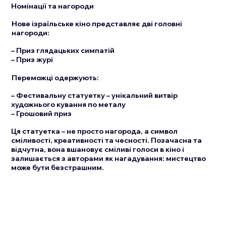
Номінації та нагороди
Нове ізраїльське кіно представляє дві головні
нагороди:
– Приз глядацьких симпатій
– Приз журі
Переможці одержують:
– Фестивальну статуетку – унікальний витвір
художнього кування по металу
– Грошовий приз
Ця статуетка – не просто нагорода, а символ
сміливості, креативності та чесності. Позачасна та
відчутна, вона вшановує сміливі голоси в кіно і
залишається з авторами як нагадування: мистецтво
може бути безстрашним.