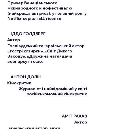
Призер Венеціанського
міжнародного кінофестивалю
(найкраща актриса), у головній ролі у
Netflix-серіалі «Штісель»
ІДДО ГОЛДБЕРГ
Актор
Голлівудський та ізраїльський актор,
«гострі козирки», «Світ Дикого
Заходу», «Дружина наглядача
зоопарку» тощо.
АНТОН ДОЛІН
Кінокритик
Журналіст і найвідоміший у світі
російськомовний кінокритик
АМІТ РАХАВ
Актор
Ізраїльський актор, зірка