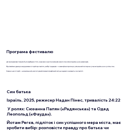
Програма фестивалю
До програми фестивалю було відібрано п’ять знакових коротких фільмів нового покоління ізраїльських режисерів.
Від сімейних драм до зворушливих історій про пам’ять, вибір і традицію — кожен фільм пропонує унікальний погляд на сучасне ізраїльське суспільство.
Кожна з цих історій — це маленький, але потужний кінематографічний світ, що надовго залишиться в пам’яті.
Син батька
Ізраїль, 2025, режисер Надан Пінес, тривалість 24:22
У ролях: Сюзанна Папян («Радянська») та Одед
Леопольд («Фауда»).
Йотам Регєв, підліток і син успішного мера міста, має
зробити вибір: розповісти правду про батька чи