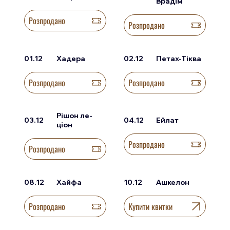
Врадім
Розпродано
Розпродано
01.12
Хадера
02.12
Петах-Тіква
Розпродано
Розпродано
Рішон ле-
03.12
04.12
Ейлат
ціон
Розпродано
Розпродано
08.12
Хайфа
10.12
Ашкелон
Розпродано
Купити квитки