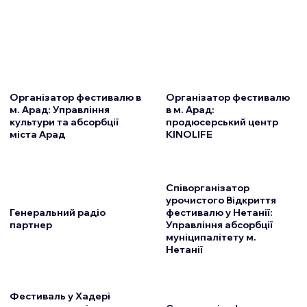
Організатор фестивалю в
Організатор фестивалю
м. Арад: Управління
в м. Арад:
культури та абсорбції
продюсерський центр
міста Арад
KINOLIFE
Співорганізатор
урочистого Відкриття
Генеральний радіо
фестивалю у Нетанії:
партнер
Управління абсорбції
муніципалітету м.
Нетанії
Фестиваль у Хадері