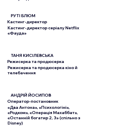
РУТІ БЛЮМ
Кастинг-директор
Кастинг-директор серіалу Netflix
«Фауда»
ТАНЯ КИСІЛЕВСЬКА
Режисерка та продюсерка
Режисерка та продюсерка кіно й
телебачення
АНДРІЙ ЙОСИПОВ
Оператор-постановник
«Два Антона», «Психологіні»,
«Родком», «Операція Махаббат»,
«Останній богатир 2, 3» (спільно з
Disney)