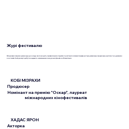
Журі фестивалю
Фільми фестивалю оцінює журі, до складу якого входять професіонали з Ізраїлю та світового кінематографа: актори, режисери, продюсери, критики та художники
з костюмів. Їхній досвід і здобутки надають оцінюванню конкурсних фільмів особливої ваги.
КОБІ МІЗРАХИ
Продюсер
Номінант на премію "Оскар", лауреат
міжнародних кінофестивалів
ХАДАС ЯРОН
Акторка