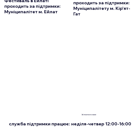
Фестиваль в Ейлаті
проходить за підтримки:
проходить за підтримки:
Муніципалітету м. Кір'ят-
Муніципалітет м. Ейлат
Гат
Зв'язатися з нами
служба підтримки працює: неділя-четвер 12:00-16:00