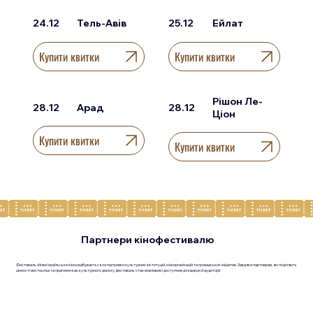
24.12
Тель-Авів
25.12
Ейлат
Купити квитки
Купити квитки
Рішон Ле-
28.12
Арад
28.12
Ціон
Купити квитки
Купити квитки
Партнери кінофестивалю
Фестиваль «Нове ізраїльське кіно» відбувається за підтримки культурних інституцій, кіноорганізацій та громадських ініціатив. Завдяки партнерам, які поділяють
цінності мистецтва та прагнення до культурного діалогу, фестиваль стає можливим і доступним для широкої аудиторії.