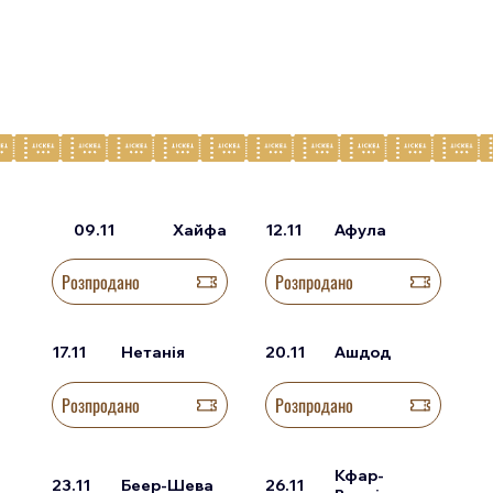
09.11
Хайфа
12.11
Афула
Розпродано
Розпродано
17.11
Нетанія
20.11
Ашдод
Розпродано
Розпродано
Кфар-
23.11
Беер-Шева
26.11