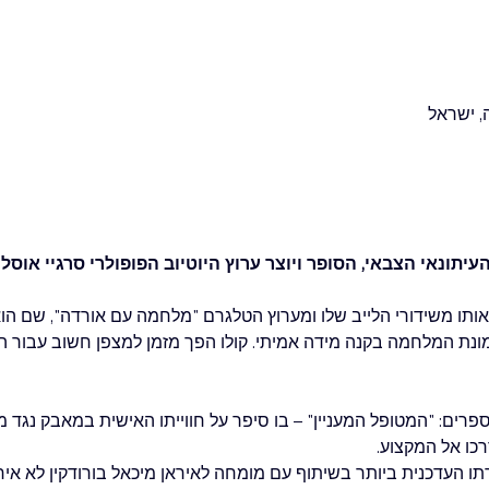
תונאי הצבאי, הסופר ויוצר ערוץ היוטיוב הפופולרי סרגיי אוסלנ
אותו משידורי הלייב שלו ומערוץ הטלגרם "מלחמה עם אורדה", שם הוא
ונת המלחמה בקנה מידה אמיתי. קולו הפך מזמן למצפן חשוב עבור ה
שנה החולפת פרסם סרגיי 2 ספרים: "המטופל המעניין" – בו סיפר על חווייתו האישית במאב
רכו אל המקצוע.
תו העדכנית ביותר בשיתוף עם מומחה לאיראן מיכאל בורודקין לא איח