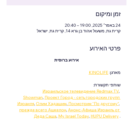
זמן ומיקום
24 באפר׳ 2025, 19:00 – 20:40
קרית גת, משעול אהוד בן גרא 14, קרית גת, ישראל
פרטי האירוע
אירוע ברוסית
מארגן: 
KINOLIFE
שותפי תקשורת:
Израильское телевидение Redmax TV
, 
Showman
,
Проект Город - сеть городских групп 
Израиля
, 
Олим Хадашим
,
 Посмотрим “По другому”
, 
прежде всего Ашкелон
, 
Анонс-Афиша Израиль от 
Деда Саша
,
My Israel Today
,
HUPU Delivery
 .