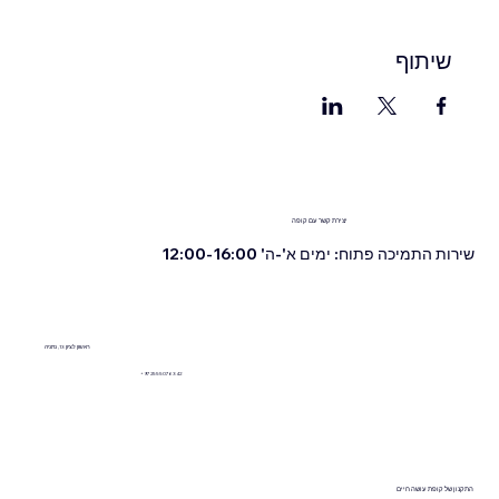
שיתוף
יצירת קשר עם קופה
שירות התמיכה פתוח: ימים א'-ה' 12:00-16:00
ראשון לציון 13, נתניה
+972555076342
התקנון של
קופת עושה חיים