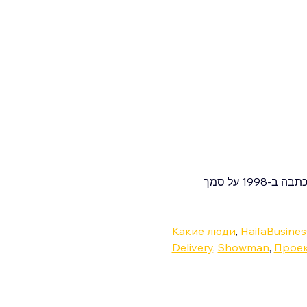
"מרד נשים" היא קומדיה עממית המבוססת על המחזה "ליסיסטרטה" של ליאוניד פילטוב, שהסופרת כתבה ב-1998 על סמך 
Какие люди
, 
HaifaBusine
Delivery
, 
Showman
, 
Проек