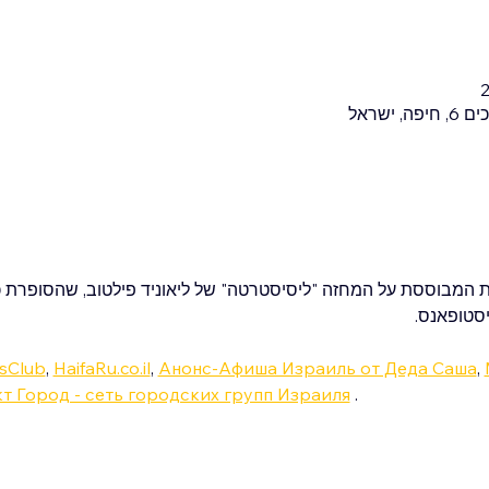
סטופאנס.
ssClub
, 
HaifaRu.co.il
, 
Анонс-Афиша Израиль от Деда Саша
, 
т Город - сеть городских групп Израиля
 .