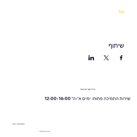
עוד
שיתוף
יצירת קשר עם קופה
שירות התמיכה פתוח: ימים א'-ה' 12:00-16:00
ראשון לציון 13, נתניה
+972555076342