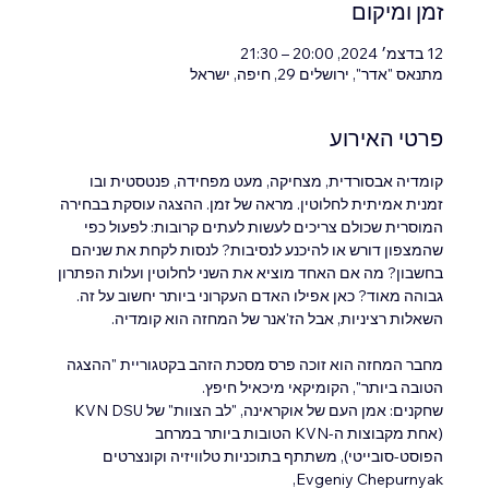
זמן ומיקום
12 בדצמ׳ 2024, 20:00 – 21:30
מתנאס "אדר", ירושלים 29, חיפה, ישראל
פרטי האירוע
קומדיה אבסורדית, מצחיקה, מעט מפחידה, פנטסטית ובו 
זמנית אמיתית לחלוטין. מראה של זמן. ההצגה עוסקת בבחירה 
המוסרית שכולם צריכים לעשות לעתים קרובות: לפעול כפי 
שהמצפון דורש או להיכנע לנסיבות? לנסות לקחת את שניהם 
בחשבון? מה אם האחד מוציא את השני לחלוטין ועלות הפתרון 
גבוהה מאוד? כאן אפילו האדם העקרוני ביותר יחשוב על זה. 
השאלות רציניות, אבל הז'אנר של המחזה הוא קומדיה.
מחבר המחזה הוא זוכה פרס מסכת הזהב בקטגוריית "ההצגה 
הטובה ביותר", הקומיקאי מיכאיל חיפץ.
שחקנים: אמן העם של אוקראינה, "לב הצוות" של KVN DSU 
(אחת מקבוצות ה-KVN הטובות ביותר במרחב 
הפוסט-סובייטי), משתתף בתוכניות טלוויזיה וקונצרטים 
Evgeniy Chepurnyak,