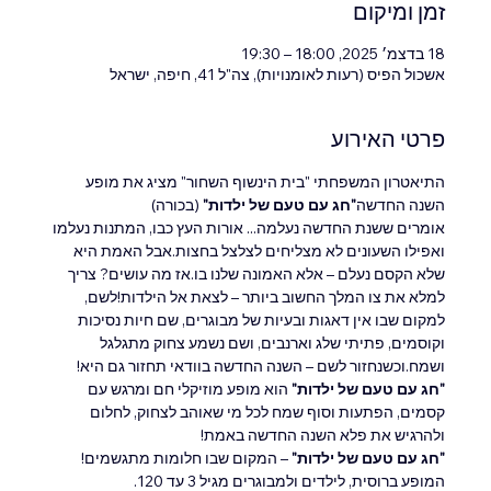
זמן ומיקום
18 בדצמ׳ 2025, 18:00 – 19:30
אשכול הפיס (רעות לאומנויות), צה"ל 41, חיפה, ישראל
פרטי האירוע
התיאטרון המשפחתי "בית הינשוף השחור" מציג את מופע 
השנה החדשה
"חג עם טעם של ילדות"
 (בכורה)
אומרים ששנת החדשה נעלמה... אורות העץ כבו, המתנות נעלמו 
ואפילו השעונים לא מצליחים לצלצל בחצות.אבל האמת היא 
שלא הקסם נעלם – אלא האמונה שלנו בו.אז מה עושים? צריך 
למלא את צו המלך החשוב ביותר – לצאת אל הילדות!לשם, 
למקום שבו אין דאגות ובעיות של מבוגרים, שם חיות נסיכות 
וקוסמים, פתיתי שלג וארנבים, ושם נשמע צחוק מתגלגל 
ושמח.וכשנחזור לשם – השנה החדשה בוודאי תחזור גם היא!
"חג עם טעם של ילדות"
 הוא מופע מוזיקלי חם ומרגש עם 
קסמים, הפתעות וסוף שמח לכל מי שאוהב לצחוק, לחלום 
ולהרגיש את פלא השנה החדשה באמת!
"חג עם טעם של ילדות"
 – המקום שבו חלומות מתגשמים!
המופע ברוסית, לילדים ולמבוגרים מגיל 3 עד 120.