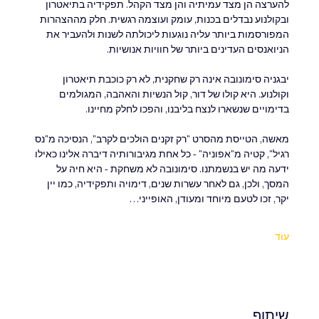
להערצה הן מצד עמיתיה והן מצד הקהל. תפקידיה בתיאטרון 
ובקולנוע נבדלים בכנות, עומק ועוצמה רגשית. חלק מההצהרות 
המפורסמות ביותר עליה נוגעות ליכולתה לשנות ולהעביר את 
הניואנסים העדינים ביותר של חוויות אנושיות.
יבגניה סימונובה אינה רק שחקנית, לא רק כוכבת תיאטרון 
וקולנוע. היא קולו של דור, קול הנשיות והאהבה, המגולמים 
בדימויים שנשארו לנצח בליבנו, והפכו לחלק מחיינו.
מאשה, הטייסת מהסרט "רק זקנים הולכים לקרב", הנסיכה מ"נס 
רגיל", קטיה מ"אפוניה" - כל אחת מגיבורותיה דיברה אלינו כאילו 
ידעה מה יש בנשמתנו. סימונובה לא משחקת - היא חיה על 
המסך, ולכן, גם לאחר עשרות שנים, דימויה ותפקידיה, כמו יין 
יקר, זכו לטעם מיוחד ומעודן, האופייני…
עוד
שיתוף