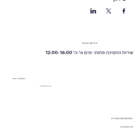
יצירת קשר עם קופה
שירות התמיכה פתוח: ימים א'-ה' 12:00-16:00
ראשון לציון 13, נתניה
+972555076342
התקנון של
קופת עושה חיים
מדיניות פרטיות