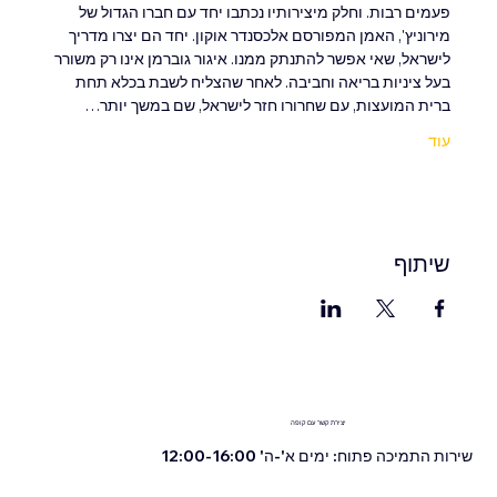
פעמים רבות. וחלק מיצירותיו נכתבו יחד עם חברו הגדול של 
מירוניץ', האמן המפורסם אלכסנדר אוקון. יחד הם יצרו מדריך 
לישראל, שאי אפשר להתנתק ממנו. איגור גוברמן אינו רק משורר 
בעל ציניות בריאה וחביבה. לאחר שהצליח לשבת בכלא תחת 
ברית המועצות, עם שחרורו חזר לישראל, שם במשך יותר…
עוד
שיתוף
יצירת קשר עם קופה
שירות התמיכה פתוח: ימים א'-ה' 12:00-16:00