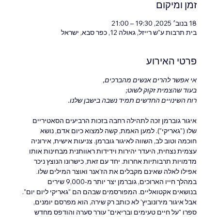
זמן ומיקום
18 בנוב׳ 2025, 19:30 – 21:00
בית תרבות ע"ש רייזל, גאולה 12, כפר סבא, ישראל
פרטי האירוע
אי אפשר להרים אנשים מהברכים,
בעוד שהצמית זקוק לשוט;
רוח השינויים החדשים תמיד נשבה בישבן שלנו.
איגור גוברמן זכה לתהילה רחבה בזכות הרביעים הסאטיריים 
שלו ("גאריקי"). למען האמת, קשה למצוא כיום אדם, נושא 
חוכמה וטוב לב, השווה לאיגור גוברמן. צניעות אישית, אירוניה 
עצמית נצחית, היעדר יהירות וידידות ראוותנית מבחינות אותו 
מדמויות תרבותיות אחרות. יחד עם זאת, כישרונו הנוצץ ניכר 
אפילו לאלה שאינם מקבלים את הז'אנר ואוצר המילים שלו.
במהלך חייו הארוכים, גוברמן יצר יותר מ-9,000 שירים 
בנושאים אקטואליים. המפורסמים שבהם הם "גאריקי ליום יום". 
אבל איגור מירונוביץ' לא כותב רק שירה, הוא מפרסם יומנים, 
ספרו "על חיים טעימים ובריאים" עורר סערה והודפס מחדש 