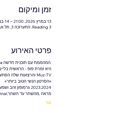
זמן ומיקום
13 במרץ 2026, 21:00 – 14 במרץ 2026, 0:00
Reading 3, התערוכה 3, תל אביב-יפו, ישראל
פרטי האירוע
Hanna המהממת עם תוכנית חדשה.
Hanna היא זמרת פופ - הראשית בליי
Hanna והרצועות שלה הסתערו על כל מיני מצעדים בפלטפורמות מוזיקה יותר מפעם אחת פרס Muz-TV
«הסרטון הנשי הטוב ביותר»
2023,2024 גרמופון זהב ושמעתם את הלהיטים שלה יותר מפעם אחת:
מראה ,מהשחר עד השחר,Your French Kiss, I'll Kill You, Final
עוד