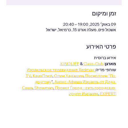
זמן ומיקום
09 באוק׳ 2025, 19:00 – 20:40
אשכול פיס, מעלה אורט 15, כרמיאל, ישראל
פרטי האירוע
אירוע ברוסית
מארגן: 
Class-Club
 & 
KINOLIFE
שותפי מדיה:
Израильское телевидение Redmax 
TV
,
 КвизПлиз!
,
 Олим Хадашим
,
 Посмотрим “По 
другому
”,
 Анонс-Афиша Израиль от Деда 
Саша
,
Showman
,
 Проект Город - сеть городских 
. 
групп Израиля
,
EXPERT