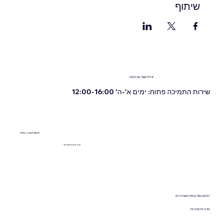
שיתוף
יצירת קשר עם קופה
שירות התמיכה פתוח: ימים א'-ה' 12:00-16:00
ראשון לציון 13, נתניה
+972555076342
התקנון של
קופת עושה חיים
מדיניות פרטיות