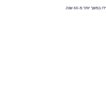
הערב הזה, באווירה מיוחדת ואינטימית, איגור מירונוביץ' יקרא את מיטב ה"גאריקים" שלו, שנכתבו על ידו במשך יותר מ-60 שנה, 