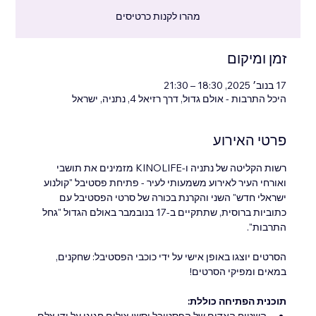
מהרו לקנות כרטיסים
זמן ומיקום
17 בנוב׳ 2025, 18:30 – 21:30
היכל התרבות - אולם גדול, דרך רזיאל 4, נתניה, ישראל
פרטי האירוע
רשות הקליטה של ​​נתניה ו-KINOLIFE מזמינים את תושבי 
ואורחי העיר לאירוע משמעותי לעיר - פתיחת פסטיבל "קולנוע 
ישראלי חדש" השני והקרנת בכורה של סרטי הפסטיבל עם 
כתוביות ברוסית, שתתקיים ב-17 בנובמבר באולם הגדול "גחל 
התרבות".
הסרטים יוצגו באופן אישי על ידי כוכבי הפסטיבל: שחקנים, 
במאים ומפיקי הסרטים!
תוכנית הפתיחה כוללת:
השטיח האדום של הפסטיבל וסשן צילום חגיגי על ידי צלם 