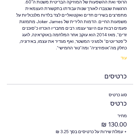
הרוסי ואת ההשפעות של המוזיקה הבריטית משנות ה־60. 
הרגשות שנצברו לאורך שנות עבודתו בתקשורת העצמאית 
מתפרצים בשירים חדים ואקטואליים לצד בלדות מלנכוליות על 
משמעות החיים. הדמות הלירית של Joker James מתמזגת 
פעמים רבות עם היוצר עצמו: רבים מחבריו הוכרזו כ"סוכנים 
זרים", מאז 2014 הוא עוקב אחר המלחמה באוקראינה, לועג 
ל"פטריוטים" ולמגיני המשטר, ואף מגדיר את עצמו, באירוניה, 
כחלק מה"אופוזיציה" ומה"טור החמישי".
עוד
כרטיסים
סוג כרטיס
כרטיס
מחיר
+ עמלת שירות על כרטיסים בסך ‏3.25 ‏₪