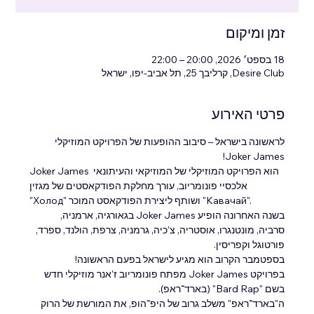
זמן ומיקום
18 בספט׳ 2026, 20:00 – 22:00
Desire Club, קרליבך 25, תל אביב-יפו, ישראל
פרטי האירוע
לראשונה בישראל – סיבוב ההופעות של הפרויקט המוזיקלי 
Joker James!
Joker James הוא הפרויקט המוזיקלי של המוזיקאי והעיתונאי 
אלכסיי פונומריוב, עורך מחלקת הפודקאסטים של מגזין 
"Холод" ושותף ליצירת הפודקאסט המוכר "Кавачай".
בשנה האחרונה הופיע Joker James בגאורגיה, ארמניה, 
סרביה, מונטנגרו, אוסטריה, צ'כיה, גרמניה, צרפת, הולנד, ספרד, 
פורטוגל וקפריסין.
בספטמבר הקרוב הוא מגיע לישראל בפעם הראשונה!
בפרויקט Joker James מפתח פונומריוב ז'אנר מוזיקלי חדש 
בשם "Bard Rap" (בארד־ראפ).
ה"בארד־ראפ" משלב גרוב של היפ־הופ, את המורשת של הרוק 