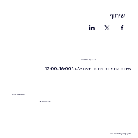
שיתוף
יצירת קשר עם קופה
שירות התמיכה פתוח: ימים א'-ה' 12:00-16:00
ראשון לציון 13, נתניה
+972555076342
התקנון של
קופת עושה חיים