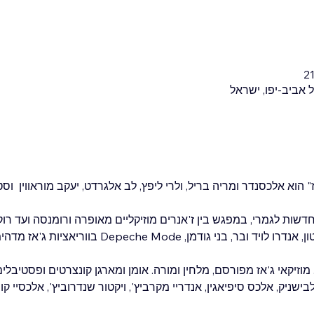
 הוא אלכסנדר ומריה בריל, ולרי ליפץ, לב אלגרדט, יעקב מוראווין  וסטס
חדשות לגמרי, במפגש בין ז'אנרים מוזיקליים מאופרה ורומנסה ועד רוק
 בני גודמן, Depeche Mode בווריאציות ג'אז מדהימות.
 מוזיקאי ג'אז מפורסם, מלחין ומורה. אומן ומארגן קונצרטים ופסטיב
גלבישניק, אלכס סיפיאגין, אנדריי מקרביץ', ויקטור שנדרוביץ', אלכסיי ק