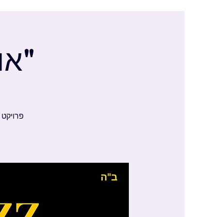
"או
פרויקט ה