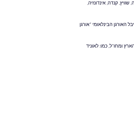
ויץ, קנדה, אינדונזיה, 
ל האורגן הבינלאומי "אורגן 
 עם ג'אז מוזיקאים רבים מהארץ ומחו"ל, כמו: לאוניד 