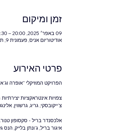
זמן ומיקום
09 באפר׳ 2025, 20:00 – 21:30
אודיטוריום אניס, פעמונית 9, תל אביב-יפו, ישראל
פרטי האירוע
הפרויקט המוזיקלי "אופרה וג'אז"
צפויות אינטראקציות יצירתיות 
צ'ייקובסקי, גריג, גרשווין, אלינגטון, אנדרו לויד ובר,
אלכסנדר בריל - סקסופון טנור.
איגור בריל, ג'ונתן בלייק, הנס 