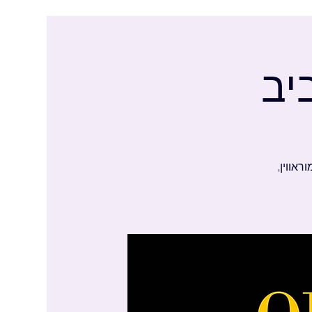
יב
ראווין,