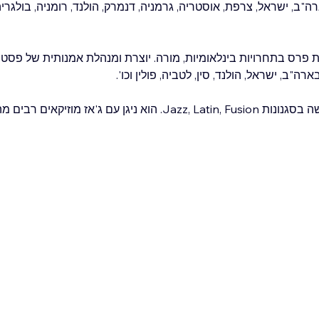
 ישראל, צרפת, אוסטריה, גרמניה, דנמרק, הולנד, רומניה, בולגריה, שו
כת פרס בתחרויות בינלאומיות, מורה. יוצרת ומנהלת אמנותית של פסטיב
"ב, ישראל, הולנד, סין, לטביה, פולין וכו'.
סטניסלב זילברמן - נגן כלי הקשה בסגנונות Jazz, Latin, Fusion. הוא ניגן