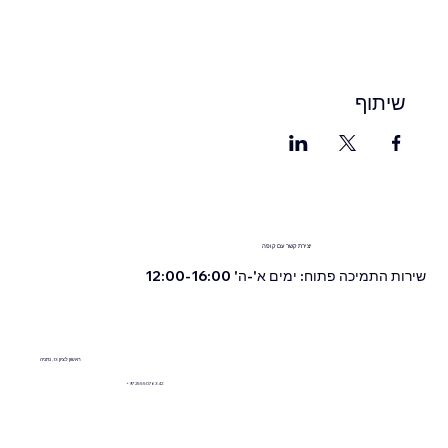
שיתוף
יצירת קשר עם קופה
שירות התמיכה פתוח: ימים א'-ה' 12:00-16:00
ראשון לציון 13, נתניה
+972555076342