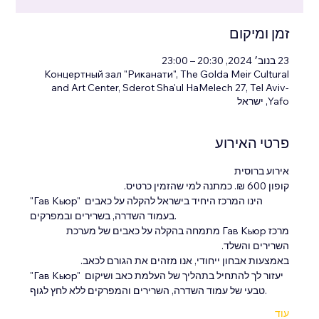
זמן ומיקום
23 בנוב׳ 2024, 20:30 – 23:00
Концертный зал "Риканати", The Golda Meir Cultural
and Art Center, Sderot Sha'ul HaMelech 27, Tel Aviv-
Yafo, ישראל
פרטי האירוע
אירוע ברוסית
קופון 600 ₪. כמתנה למי שהזמין כרטיס.
"Гав Кьюр" הינו המרכז היחיד בישראל להקלה על כאבים 
בעמוד השדרה, בשרירים ובמפרקים.
מרכז Гав Кьюр מתמחה בהקלה על כאבים של מערכת 
השרירים והשלד.
באמצעות אבחון ייחודי, אנו מזהים את הגורם לכאב.
"Гав Кьюр" יעזור לך להתחיל בתהליך של העלמת כאב ושיקום 
טבעי של עמוד השדרה, השרירים והמפרקים ללא לחץ לגוף.
עוד