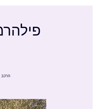
פילהרמ
הרכב ג