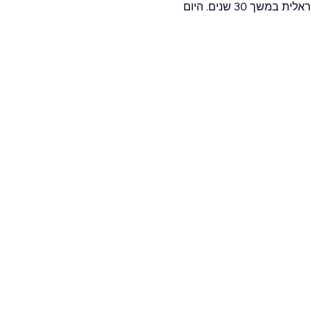
 בסון ומורה למוזיקה. בעברו היה נגן ראשי בתזמורת האופרה הישראלית במשך 30 שנים. היום 