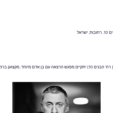
ב-28 בינואר בבית “יד לבנים” ( רח’ הבנים 10) יתקיים מפגש הרצאה עם בן אדם מיוחד,