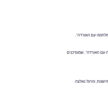
רבים מכם מערוצי ה-Youtube וערוץ הטלגרם "מלחמה עם האורדה", 
ה עם האורדה", שמעדכנים 
הישנות, והרגל נאלצה 