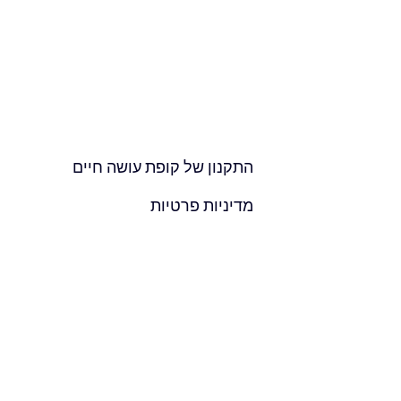
חברים ובני משפחה! הקונצרט יתקיים ב-14 בספטמבר בסלון דה טנגו, זאב ז'בוטינסקי
קלי הייחודי הזה שיישאר
התקנון של
קופת עושה חיים
זיקה!
מדיניות פרטיות