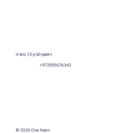
הצטרפו אלינו ובילו את הערב הזה בחברת 
מכומות מוגבל! אל תפספסו את ההזדמנות להיות חלק מהאירוע המוזי
ראשון לציון 13, נתניה
כים לכם כדי ליצור יחד זיכרונות בלתי נשכחים וליהנות מהקסם של המו
+972555076342
© 2026 Ose Haim