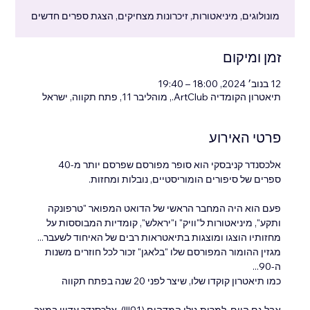
מונולוגים, מיניאטורות, זיכרונות מצחיקים, הצגת ספרים חדשים
זמן ומיקום
12 בנוב׳ 2024, 18:00 – 19:40
תיאטרון הקומדיה ArtClub., מוהליבר 11, פתח תקווה, ישראל
פרטי האירוע
אלכסנדר קניבסקי הוא סופר מפורסם שפרסם יותר מ-40 
ספרים של סיפורים הומוריסטיים, נובלות ומחזות.
פעם הוא היה המחבר הראשי של הדואט המפואר "טרפונקה 
ותקע", מיניאטורות ל"וויק" ו"יראלש", קומדיות המבוססות על 
מחזותיו הוצגו ומוצגות בתיאטראות רבים של האיחוד לשעבר...
מגזין ההומור המפורסם שלו "בלאגן" זכור לכל חוזרים משנות 
ה-90...
כמו תיאטרון קוקדו שלו, שיצר לפני 20 שנה בפתח תקווה
אבל גם היום, למרות גילו המדהים (91!!!), אלכסנדר עדיין במצב 