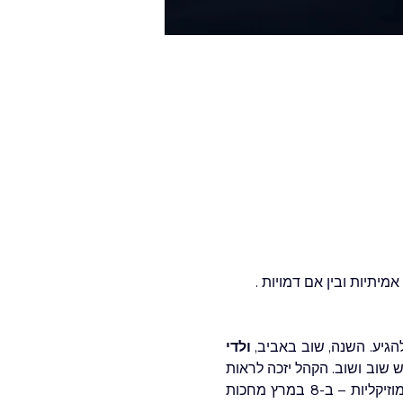
אמיתיות ובין אם דמויות 
גיע. השנה, שוב באביב, 
ולדי 
, וגם באלה בהן המופע כבר הפך למבוקש שוב ושוב. הקהל יזכה לראות 
גרסה מעודכנת ומפתיעה 🎭, כי ולדי לא נח לרגע ותמיד מחדד את יצירתו. ההפתעות לא יהיו רק מוזיקליות – ב-8 במרץ מחכות 