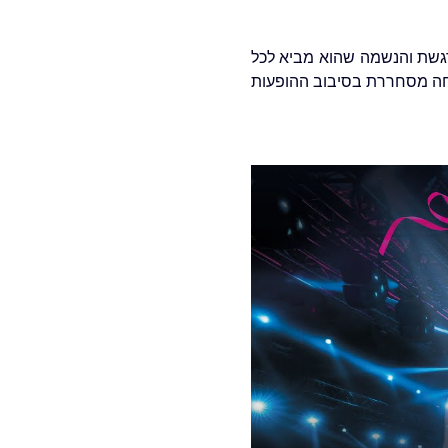
🌍 ולדי בלייברג אהוב לא רק בישראל 🇮🇱, אלא גם ברחבי העולם, בזכות קולו הצלול, ההגשה המרגשת והנשמה שהוא מביא לכל 
ביצוע. 🎶 הוא השתתף בפרויקטים הטלוויזיוניים המובילים 📺, זכה בפסטיבלים הגדולים 🎤, ויצר הצלחה מסחררת בסיבוב ההופעות 