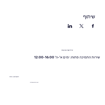
שיתוף
יצירת קשר עם קופה
שירות התמיכה פתוח: ימים א'-ה' 12:00-16:00
ראשון לציון 13, נתניה
+972555076342