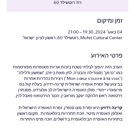
רח' רוטשילד 60
זמן ומיקום
04 באוג׳ 2024, 19:30 – 21:00
Mofet Cultural Center, רוטשילד 60, ראשון לציון, ישראל
פרטי האירוע
הערב הזה יהפוך לבלתי נשכח בזכות אריות מאופרות מפורסמות
כמו "כרמן" (סגודילה והבנרה, לחן מאת ביזה), "שמשון ודלילה"
("Mon cœur s'ouvre à ta voix") ויצירות נהדרות אחרות
בביצוע של זמרת אופרה ישראלית קרינה רדזיון, בעלת קול בס
פרופונדו ייחודי, סולן האופרה הישראלית לב אלגרדט, פסנתרן
וירטואוז, ראש הלהקה יעקב מוראבין, הכנר הוירטואוז פאבל לוין.
קרינה רדזיון
היא זמרת מצו סופרן, זמרת האופרה הישראלית
ואולפן האופרה מיטר, זוכת תחרויות בינלאומיות. מקום ראשון
בתחרות האופרה הבינלאומית בירושלים, זוכה פרס התחרות
הקולית הבינלאומית I. מ' אלכסנדרוביץ', פרס מיוחד להתקדמות
בשירה בתחרות "רומנטיקה רוסית".