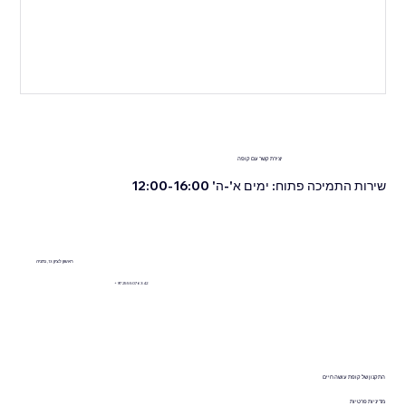
יצירת קשר עם קופה
שירות התמיכה פתוח: ימים א'-ה' 12:00-16:00
ראשון לציון 13, נתניה
+972555076342
התקנון של
קופת עושה חיים
מדיניות פרטיות