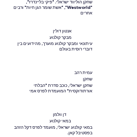
שחקן הוליווד ישראלי. "פיקי בליינדרז",
"Westworld", "אשת שומר הגן חיות" ורבים
אחרים
אנטון דולין
מבקר קולנוע
עיתונאי ומבקר קולנוע מוערך, מהידועים בין
דוברי רוסית בעולם
עמית רהב
שחקן
שחקן ישראלי, כוכב סדרת "הבלתי
אורתודוקסית" המועמדת לפרס אמי
דן וולמן
במאי קולנוע
במאי קולנוע ישראלי, מועמד לפרס דקל הזהב
בפסטיבל קאן.