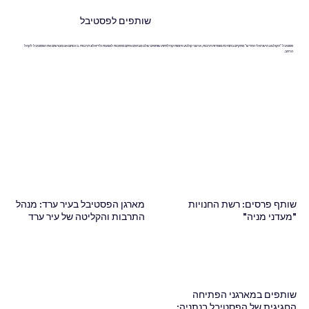
שותפים לפסטיבל
פסטיבל "הקולנוע הישראלי החדש" מתקיים בתמיכת מוסדות תרבות, ארגוני קולנוע ויוזמות קהילתיות.שותפים שלנו מביאים איתם מחויבות לאמנות ולדיאלוג תרבותי. בזכותם אנו מנגישים את הפסטיבל לקהל
הרחב.
שותף פרסים: רשת החנויות
מארגן הפסטיבל בעיר ערד: מנהל
"מעדני מניה"
התרבות והקליטה של עיר ערד
שותפים במארגני הפתיחה
החגיגית של הפסטיבל בנתניה: