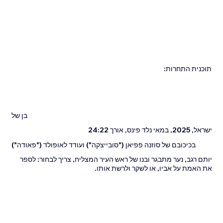
תוכנית התחרות:
בן של
ישראל, 2025, במאי נלד פינס, אורך 24:22
בכיכובם של סוזנה פפיאן ("סובייצקה") ועודד לאופולד ("פאודה")
יותם רגב, נער מתבגר ובנו של ראש העיר המצליח, צריך לבחור: לספר
את האמת על אביו, או לשקר ולרשת אותו.