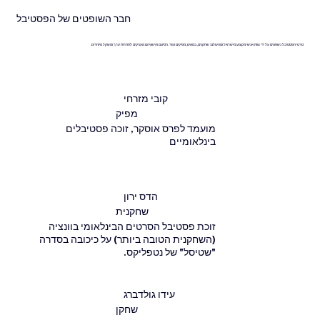
חבר השופטים של הפסטיבל
סרטי הפסטיבל נשפטים על ידי צוות אנשי מקצוע מישראל ומהעולם: שחקנים, במאים, מפיקים ועוד. ניסיונם והישגיהם מעניקים לתחרות ערך ומשקל מיוחדים.
קובי מזרחי
מפיק
מועמד לפרס אוסקר, זוכה פסטיבלים
בינלאומיים
הדס ירון
שחקנית
זוכת פסטיבל הסרטים הבינלאומי בוונציה
(השחקנית הטובה ביותר) על כיכובה בסדרה
"שטיסל" של נטפליקס.
עידו גולדברג
שחקן