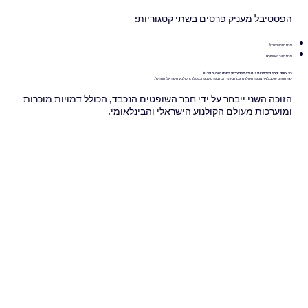
הפסטיבל מעניק פרסים בשתי קטגוריות:
פרס חביב הקהל
פרס חבר השופטים
כל צופה יקבל הזדמנות ייחודית להצביע לסרט האהוב עליו!
יוצר הסרט שיקבל את מספר הקולות הגבוה ביותר יזכה בפרס כספי ובפסלון „הקולנוע הישראלי החדש”.
הזוכה השני ייבחר על ידי חבר השופטים הנכבד, הכולל דמויות מוכרות
ומוערכות מעולם הקולנוע הישראלי והבינלאומי.