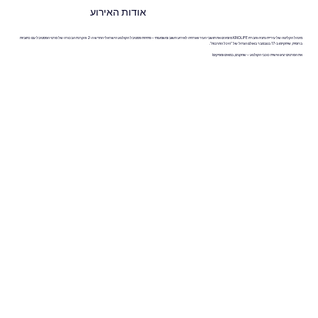
אודות האירוע
מינהל הקליטה של עיריית נתניה וחברת KINOLIFE מזמינים את תושבי העיר ואורחיה לאירוע חשוב ומשמעותי – פתיחת פסטיבל הקולנוע הישראלי החדש ה-2 והקרנת הבכורה של סרטי הפסטיבל עם כתוביות
ברוסית, שיתקיימו ב-17 בנובמבר באולם הגדול של "היכל התרבות".
את הסרטים יציגו אישית כוכבי הקולנוע – שחקנים, במאים ומפיקים!