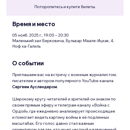
Поторопитесь и купите билеты.
Время и место
05 нояб. 2025 г., 19:00 – 20:30
Маленький зал Берковича, Бульвар Маале-Ицхак, 4,
Ноф ха-Галиль
О событии
Приглашаем вас на встречу с военным журналистом, 
писателем и автором популярного YouTube-канала 
Сергеем Ауслендером
.
Широкому кругу читателей и зрителей он знаком по 
своим прямым эфиру и телеграм-каналу «Война с 
Ордой», где ежедневно анализирует происходящее 
и помогает видеть картину войны в её подлинных 
масштабах. Его голос давно стал важным 
ориентиром для тех, кто ищет честный и взвешенный 