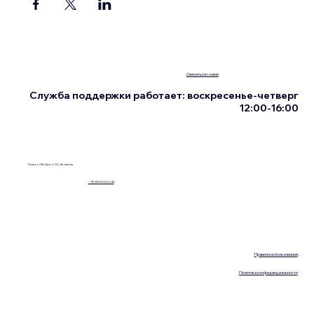
Связаться с нами
Служба поддержки работает: воскресенье-четверг
12:00-16:00
Ришон Ле-Цион 13, Нетания
+972555076342
Правила использования
Политика конфиденциальности