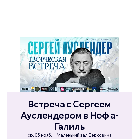
Встреча с Сергеем
Ауслендером в Ноф а-
Галиль
ср, 05 нояб.
  |  
Маленький зал Берковича