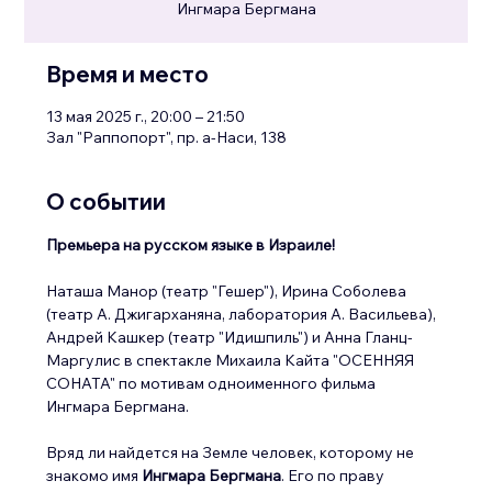
Ингмара Бергмана
Время и место
13 мая 2025 г., 20:00 – 21:50
Зал "Раппопорт", пр. а-Наси, 138
О событии
Премьера на русском языке в Израиле!
Наташа Манор (театр "Гешер"), Ирина Соболева 
(театр А. Джигарханяна, лаборатория А. Васильева), 
Андрей Кашкер (театр "Идишпиль") и Анна Гланц-
Маргулис в спектакле Михаила Кайта "ОСЕННЯЯ 
СОНАТА" по мотивам одноименного фильма 
Ингмара Бергмана.
Вряд ли найдется на Земле человек, которому не 
знакомо имя 
Ингмара Бергмана
. Его по праву 