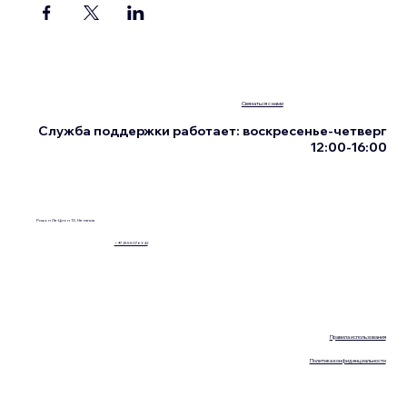
Связаться с нами
Служба поддержки работает: воскресенье-четверг
12:00-16:00
Ришон Ле-Цион 13, Нетания
+972555076342
Правила использования
Политика конфиденциальности