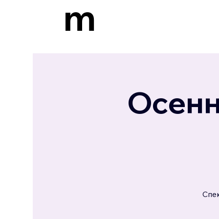
m
Осенн
Спе