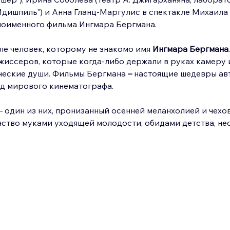
Идишпиль") и Анна Гланц-Маргулис в спектакле Михаила
оименного фильма Ингмара Бергмана.
ле человек, которому не знакомо имя 
Ингмара Бергмана
жиссеров, которые когда-либо держали в руках камеру 
ческие души. Фильмы Бергмана 
–
 настоящие шедевры авт
д мирового кинематографа.
 – один из них, пронизанный осенней меланхолией и чехо
тво муками уходящей молодости, обидами детства, не