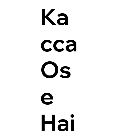
Ка
сса
Os
e
Hai