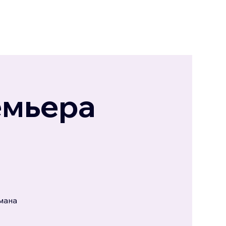
емьера
мана