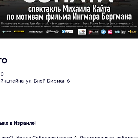
то
50
йнштейна, ул. Бней Бирман 6
ыке в Израиле!
шер"), Ирина Соболева (театр А. Джигарханяна, лаборато