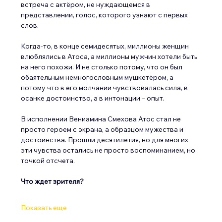
встреча с актёром, не нуждающемся в 
представлении, голос, которого узнают с первых 
слов.
Когда-то, в конце семидесятых, миллионы женщин 
влюблялись в Атоса, а миллионы мужчин хотели быть 
на него похожи. И не столько потому, что он был 
обаятельным немногословным мушкетёром, а 
потому что в его молчании чувствовалась сила, в 
осанке достоинство, а в интонации – опыт.
В исполнении Вениамина Смехова Атос стал не 
просто героем с экрана, а образцом мужества и 
достоинства. Прошли десятилетия, но для многих 
эти чувства остались не просто воспоминанием, но 
точкой отсчета.
Что ждет зрителя?
Показать еще