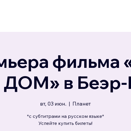
мьера фильма 
ДОМ» в Беэр
вт, 03 июн.
  |  
Планет
*с субтитрами на русском языке*
Успейте купить билеты!