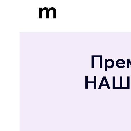
m
Пре
НАШ 