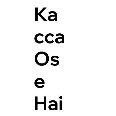
Ка
сса
Os
e
Hai