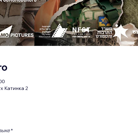
то
:00
х Катинка 2
зыке 
*