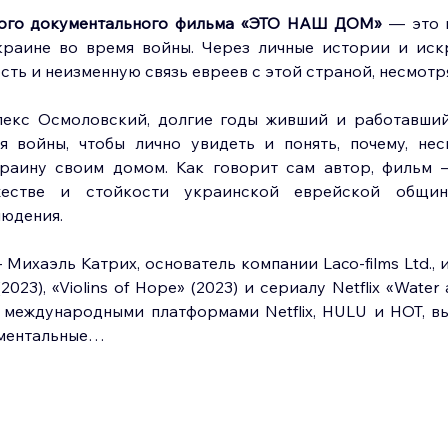
ого документального фильма «ЭТО НАШ ДОМ»
 — это 
раине во время войны. Через личные истории и иск
сть и неизменную связь евреев с этой страной, несмотря
екс Осмоловский, долгие годы живший и работавший 
 войны, чтобы лично увидеть и понять, почему, нес
раину своим домом. Как говорит сам автор, фильм —
жестве и стойкости украинской еврейской общины
людения.
Михаэль Катрих, основатель компании Laco-films Ltd., и
2023), «Violins of Hope» (2023) и сериалу Netflix «Water 
 международными платформами Netflix, HULU и HOT, в
ументальные…