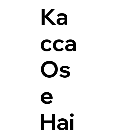
Ка
сса
Os
e
Hai