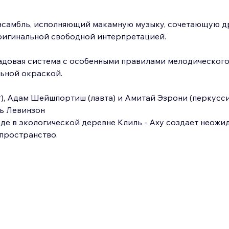
 ансамбль, исполняющий макамную музыку, сочетающую д
ригинальной свободной интерпретацией.
ладовая система с особенными правилами мелодического
ьной окраской.  
), Адам Шейшпортиш (лавта) и Амитай Эзрони (перкусси
ль Левинзон
е в экологической деревне Клиль - Аху создает неожид
пространство.