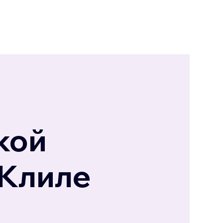
и
кой
 Клиле