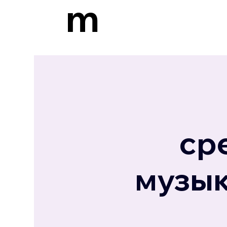
m
ср
музык