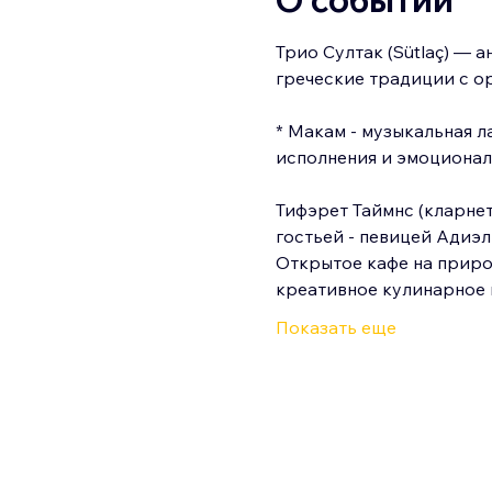
О событии
Трио Султак (Sütlaç) —
греческие традиции с о
* Макам - музыкальная 
исполнения и эмоционал
Тифэрет Таймнс (кларнет
гостьей - певицей Адиэ
Открытое кафе на природ
креативное кулинарное 
Показать еще