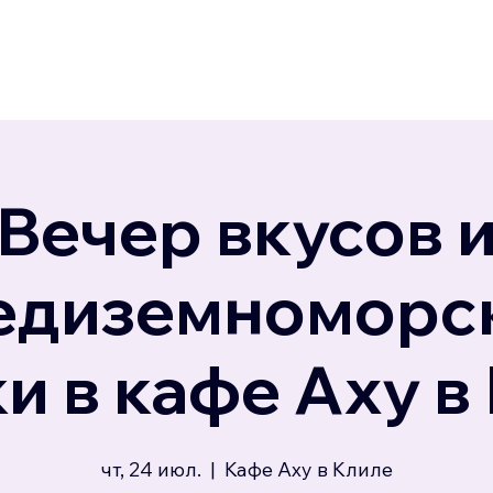
Вечер вкусов 
едиземноморс
и в кафе Аху в
чт, 24 июл.
  |  
Кафе Аху в Клиле