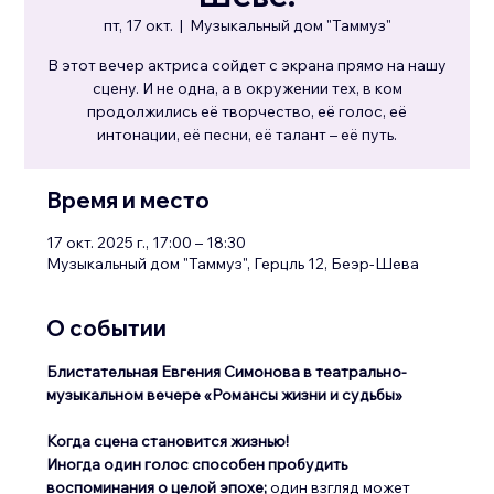
пт, 17 окт.
  |  
Музыкальный дом "Таммуз"
В этот вечер актриса сойдет с экрана прямо на нашу
сцену. И не одна, а в окружении тех, в ком
продолжились её творчество, её голос, её
интонации, её песни, её талант – её путь.
Время и место
17 окт. 2025 г., 17:00 – 18:30
Музыкальный дом "Таммуз", Герцль 12, Беэр-Шева
О событии
Блистательная Евгения Симонова в театрально-
музыкальном вечере «Романсы жизни и судьбы»
Когда сцена становится жизнью!
Иногда один голос способен пробудить 
воспоминания о целой эпохе;
 один взгляд может 