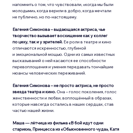
напомнить о том, что чувствовали, «когда мы были 
молодыми», когда верили в добро, когда мечтали 
не публично, но по-настоящему.
Евгения Симонова – выдающаяся актриса, чье 
творчество вызывает восхищение как у коллег 
по цеху, так и у зрителей.
 Ее роли в театре и кино 
отличаются искренностью, глубиной 
и эмоциональной мощью. Одни из самых известных 
высказываний о ней касаются ее способности 
перевоплощения и умения передавать тончайшие 
нюансы человеческих переживаний.
Евгения Симонова – не просто актриса, не просто 
звезда театра и кино.
 Она – голос поколения, голос 
женственности и любви, воплощённый в образах, 
которые навсегда остались в наших сердцах, став 
частью нашей жизни.
Маша — лётчица из фильма «В бой идут одни 
старики», Принцесса из «Обыкновенного чуда», Катя 