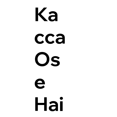
Ка
сса
Os
e
Hai