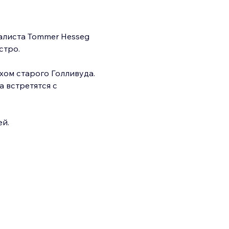
алиста Tommer Hesseg 
стро.
хом старого Голливуда. 
 встретятся с 
ей.