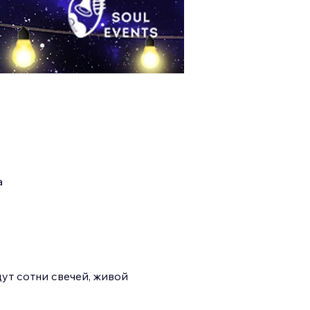
а
ут сотни свечей, живой 