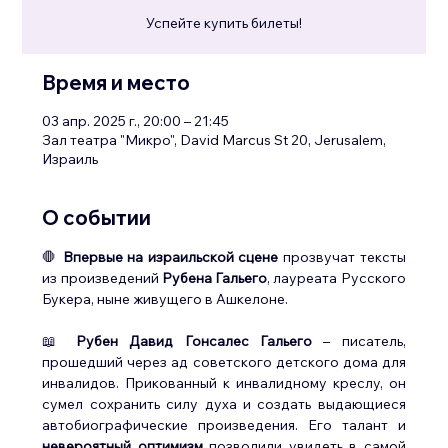
Успейте купить билеты!
Время и место
03 апр. 2025 г., 20:00 – 21:45
Зал театра "Микро", David Marcus St 20, Jerusalem,
Израиль
О событии
🛑 
Впервые на израильской сцене
 прозвучат тексты 
из произведений 
Рубена Гальего
, лауреата Русского 
Букера, ныне живущего в Ашкелоне.
📖 
Рубен Давид Гонсалес Гальего
 – писатель, 
прошедший через ад советского детского дома для 
инвалидов. Прикованный к инвалидному креслу, он 
сумел сохранить силу духа и создать выдающиеся 
автобиографические произведения. Его талант и 
невероятный оптимизм
 позволили увидеть в самой 