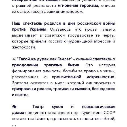
страшной реальности 
мгновения героизма
, описав 
их остро, ярко и с завидным юмором.
Наш спектакль родился в дни российской войны 
против Украины
. Оказалось, что проза Гальего 
высвечивает в советском государстве те черты, 
которые привели Россию к чудовищной агрессии и 
жестокости.
🔹 
"Такой же дурак, как Гамлет"
 – 
сильный спектакль о 
преодолении трагизма бытия
. Это история 
формирования личности, борьбы за право на жизнь, 
рассказанная 
с пронзительной искренностью
. 
Зрители окажутся в мире, который одновременно 
призрачен и реален, трагичен и смешон, безнадежен 
и светел
.
🎭 
Театр кукол и психологическая 
драма
 соединяются на сцене: под звуки гимна СССР 
появляется Гамлет, и реальность становится зыбкой,
…