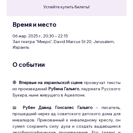
Успейте купить билеты!
Время и место
06 мар. 2025 г., 20:30 – 22:15
Зал театра "Микро", David Marcus St 20, Jerusalem,
Израиль
О событии
🛑 
Впервые на израильской сцене
 прозвучат тексты 
из произведений 
Рубена Гальего
, лауреата Русского 
Букера, ныне живущего в Ашкелоне.
📖 
Рубен Давид Гонсалес Гальего
 – писатель, 
прошедший через ад советского детского дома для 
инвалидов. Прикованный к инвалидному креслу, он 
сумел сохранить силу духа и создать выдающиеся 
автобиографические произведения. Его талант и 