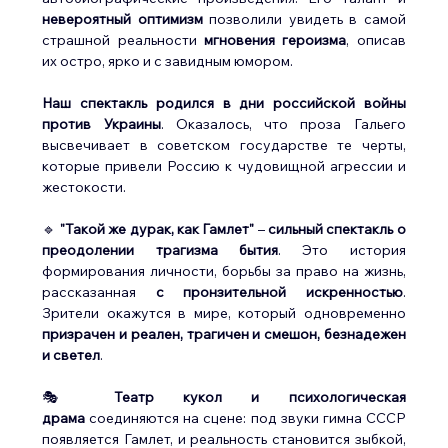
невероятный оптимизм
 позволили увидеть в самой 
страшной реальности 
мгновения героизма
, описав 
их остро, ярко и с завидным юмором.
Наш спектакль родился в дни российской войны 
против Украины
. Оказалось, что проза Гальего 
высвечивает в советском государстве те черты, 
которые привели Россию к чудовищной агрессии и 
жестокости.
🔹 
"Такой же дурак, как Гамлет"
 – 
сильный спектакль о 
преодолении трагизма бытия
. Это история 
формирования личности, борьбы за право на жизнь, 
рассказанная 
с пронзительной искренностью
. 
Зрители окажутся в мире, который одновременно 
призрачен и реален, трагичен и смешон, безнадежен 
и светел
.
🎭 
Театр кукол и психологическая 
драма
 соединяются на сцене: под звуки гимна СССР 
появляется Гамлет, и реальность становится зыбкой,