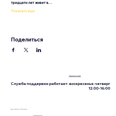
тридцати лет живет в…
Показать еще
Поделиться
Связаться с нами
Служба поддержки работает: воскресенье-четверг
12:00-16:00
Ришон Ле-Цион 13, Нетания
+972555076342