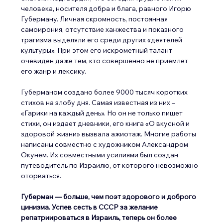
человека, носителя добра и блага, равного Игорю 
Губерману. Личная скромность, постоянная 
самоирония, отсутствие ханжества и показного 
трагизма выделяли его среди других «деятелей 
культуры». При этом его искрометный талант 
очевиден даже тем, кто совершенно не приемлет 
его жанр и лексику.
Губерманом создано более 9000 тысяч коротких 
стихов на злобу дня. Самая известная из них – 
«Гарики на каждый день». Но он не только пишет 
стихи, он издает дневники, его книга «О вкусной и 
здоровой жизни» вызвала ажиотаж. Многие работы 
написаны совместно с художником Александром 
Окунем. Их совместными усилиями был создан 
путеводитель по Израилю, от которого невозможно 
оторваться.
Губерман — больше, чем поэт здорового и доброго 
цинизма. Успев сесть в СССР за желание 
репатриироваться в Израиль, теперь он более 