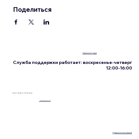
Поделиться
Связаться с нами
Служба поддержки работает: воскресенье-четверг
12:00-16:00
Ришон Ле-Цион 13, Нетания
+972555076342
Правила использования