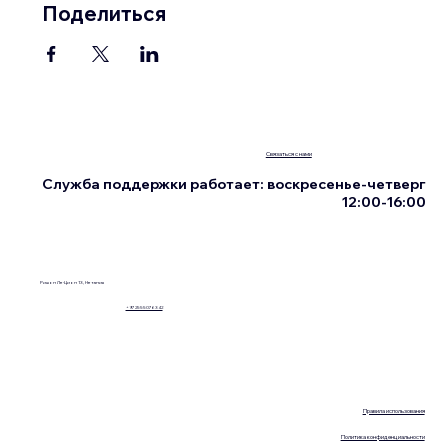
Поделиться
Связаться с нами
Служба поддержки работает: воскресенье-четверг
12:00-16:00
Ришон Ле-Цион 13, Нетания
+972555076342
Правила использования
Политика конфиденциальности