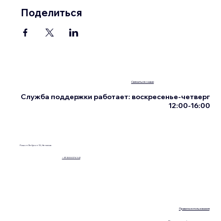
Поделиться
Связаться с нами
Служба поддержки работает: воскресенье-четверг
12:00-16:00
Ришон Ле-Цион 13, Нетания
+972555076342
Правила использования