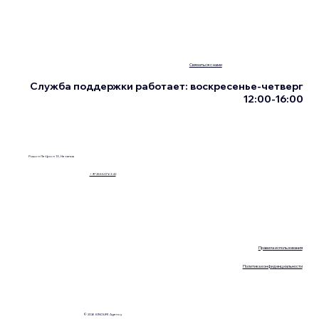
Связаться с нами
Служба поддержки работает: воскресенье-четверг
12:00-16:00
Ришон Ле-Цион 13, Нетания
+972555076342
Правила использования
Политика конфиденциальности
© 2026 KINOLIFE Agency