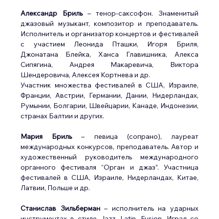
Александр Бриль
 – тенор-саксофон. Знаменитый 
джазовый музыкант, композитор и преподаватель. 
Исполнитель и организатор концертов и фестивалей 
с участием Леонида Пташки, Игоря Бриля, 
Джонатана Блейка, Ханса Главишника, Алекса 
Сипягина, Андрея Макаревича, Виктора 
Шендеровича, Алексея Кортнева и др.
Участник множества фестивалей в США, Израиле, 
Франции, Австрии, Германии, Дании, Нидерландах, 
Румынии, Болгарии, Швейцарии, Канаде, Индонезии, 
странах Балтии и других.
Мария Бриль
 – певица (сопрано), лауреат 
международных конкурсов, преподаватель. Автор и 
художественный руководитель международного 
органного фестиваля “Орган и джаз”. Участница 
фестивалей в США, Израиле, Нидерландах, Китае, 
Латвии, Польше и др.
Станислав Зильберман 
– исполнитель на ударных 
инструментах в стиле Jazz, Latin, Fusion. Играл со 