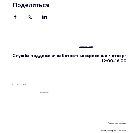
Поделиться
Связаться с нами
Служба поддержки работает: воскресенье-четверг
12:00-16:00
Ришон Ле-Цион 13, Нетания
+972555076342
Правила использования
Политика конфиденциальности