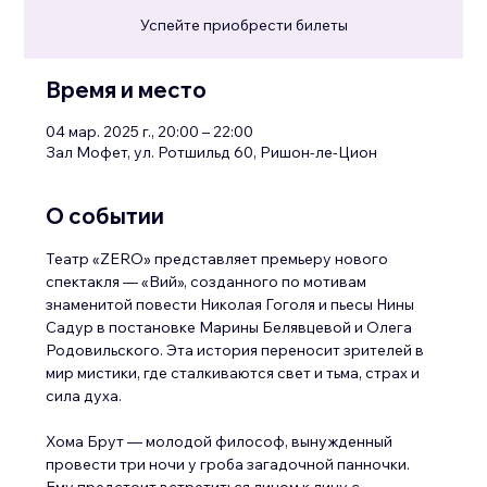
Успейте приобрести билеты
Время и место
04 мар. 2025 г., 20:00 – 22:00
Зал Мофет, ул. Ротшильд 60, Ришон-ле-Цион
О событии
Театр «ZERO» представляет премьеру нового 
спектакля — «Вий», созданного 
по мотивам 
знаменитой повести Николая Гоголя и пьесы Нины 
Садур в постановке Марины Белявцевой и Олега 
Родовильского
. Эта история переносит зрителей в 
мир мистики, где сталкиваются свет и тьма, страх и 
сила духа.
Хома Брут — молодой философ, вынужденный 
провести три ночи у гроба загадочной панночки. 
Ему предстоит встретиться лицом к лицу с 