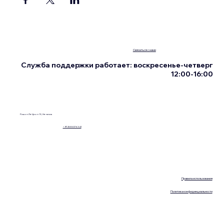
Связаться с нами
Служба поддержки работает: воскресенье-четверг
12:00-16:00
Ришон Ле-Цион 13, Нетания
+972555076342
Правила использования
Политика конфиденциальности