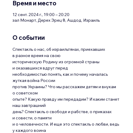
Время и место
12 сент. 2024 г., 19:00 – 20:20
зал Монарт, Дерех Эрец 8, Ашдод, Израиль
О событии
Спектакль о нас, об израильтянах, приехавших 
в разное время на свою
историческую Родину из огромной страны 
и оказавшихся вдруг перед
необходимостью понять, как и почему началась 
жуткая война России
против Украины? Что мы расскажем детям и внукам 
о советском
опыте? Какую правду им передадим? И каким станет 
наш завтрашний
день? Спектакль о свободе и рабстве, о приказах 
и совести, о памяти
и о человечности. И еще это спектакль о любви, ведь 
у каждого воина