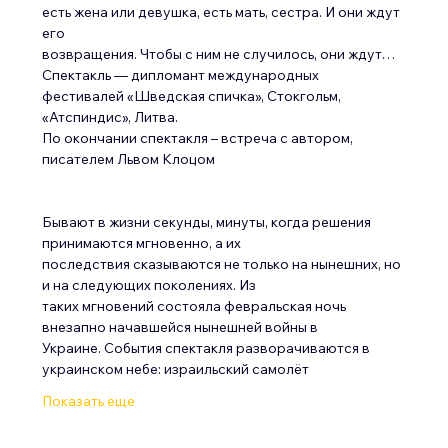
есть жена или девушка, есть мать, сестра. И они ждут 
его
возвращения. Чтобы с ним не случилось, они ждут…
Спектакль — дипломант международных 
фестивалей «Шведская спичка», Стокгольм,
«Атспиндис», Литва.
По окончании спектакля – встреча с автором, 
писателем Львом Клоцом
Бывают в жизни секунды, минуты, когда решения 
принимаются мгновенно, а их
последствия сказываются не только на нынешних, но 
и на следующих поколениях. Из
таких мгновений состояла февральская ночь 
внезапно начавшейся нынешней войны в
Украине. События спектакля разворачиваются в 
украинском небе: израильский самолёт
Показать еще