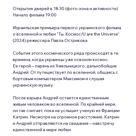
Открытие дверей в 18:30 (фото-зона и активности)
Начало фильма 19:00
Израильская премьера первого украинского фильма 
о вселенной и любви "Ты, Космос/U are the Universe" 
(2024) режиссера Павла Острикова
События этого космического ряда происходят в те 
времена, когда украинцы уже освоили космос.
Ее герой – парень из Хмельницкого, дальнобойщик 
Андрей. От путешествует по вселенной, общаясь с 
бортовым компьютером Максимом и слушая 
украинскую музыку.
После взрыва Андрей остается единственным 
живым человеком во вселенной. По крайней мере, 
он так считает, пока не услышит ученую из Франции 
Катрин. Несмотря на огромное расстояние, Катрин 
и Андрей отправляются на свидание – навстречу 
единственной в мире любви.