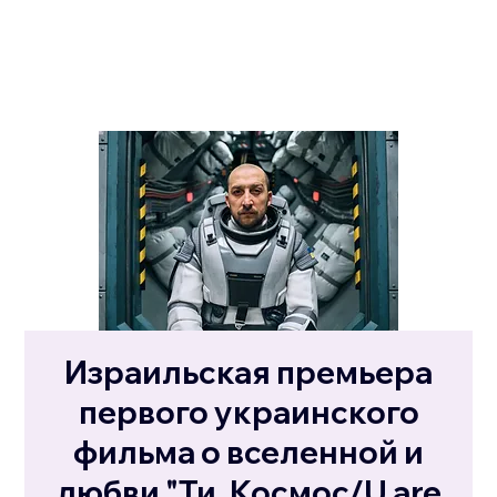
Израильская премьера
первого украинского
фильма о вселенной и
любви "Ти, Космос/U are