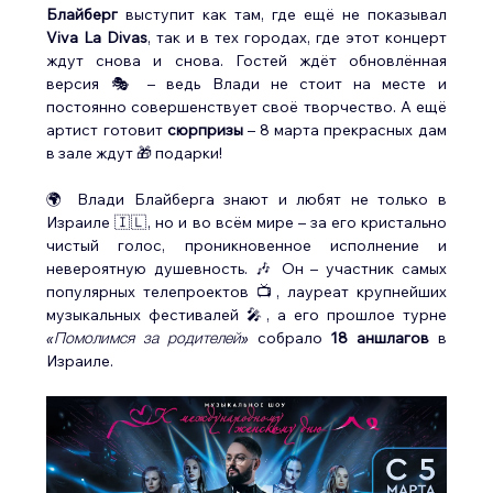
Блайберг
 выступит как там, где ещё не показывал 
Viva La Divas
, так и в тех городах, где этот концерт 
ждут снова и снова. Гостей ждёт обновлённая 
версия 🎭 – ведь Влади не стоит на месте и 
постоянно совершенствует своё творчество. А ещё 
артист готовит 
сюрпризы
 – 8 марта прекрасных дам 
в зале ждут 🎁 подарки!
🌍 Влади Блайберга знают и любят не только в 
Израиле 🇮🇱, но и во всём мире – за его кристально 
чистый голос, проникновенное исполнение и 
невероятную душевность. 🎶 Он – участник самых 
популярных телепроектов 📺, лауреат крупнейших 
музыкальных фестивалей 🎤, а его прошлое турне 
«Помолимся за родителей»
 собрало 
18 аншлагов
 в 
Израиле.