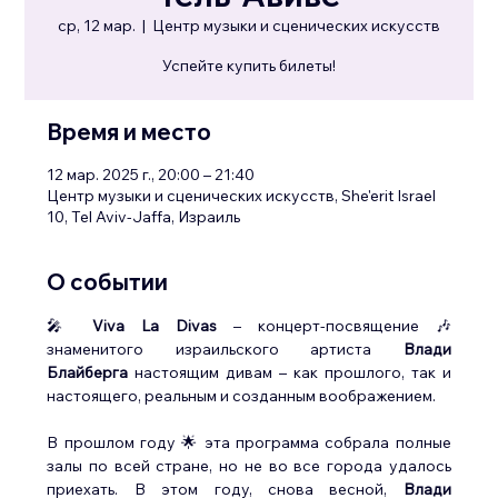
ср, 12 мар.
  |  
Центр музыки и сценических искусств
Успейте купить билеты!
Время и место
12 мар. 2025 г., 20:00 – 21:40
Центр музыки и сценических искусств, She'erit Israel
10, Tel Aviv-Jaffa, Израиль
О событии
🎤 
Viva La Divas
 – концерт-посвящение 🎶 
знаменитого израильского артиста 
Влади 
Блайберга
 настоящим дивам – как прошлого, так и 
настоящего, реальным и созданным воображением.
В прошлом году 🌟 эта программа собрала полные 
залы по всей стране, но не во все города удалось 
приехать. В этом году, снова весной, 
Влади 