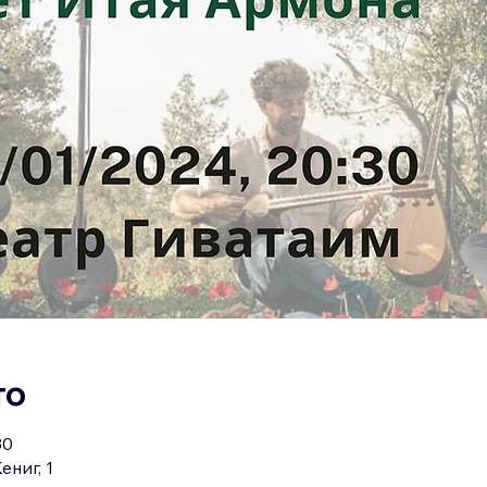
то
30
ениг, 1