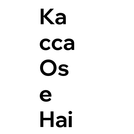
Ка
сса
Os
e
Hai