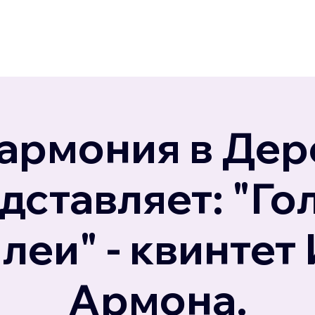
армония в Дер
дставляет: "Го
леи" - квинтет
Армона.