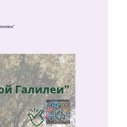
алилеи"