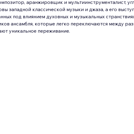
композитор, аранжировщик и мультиинструменталист, уг
вы западной классической музыки и джаза, а его выступ
нных под влиянием духовных и музыкальных странствиях 
иков ансамбля, которые легко переключаются между раз
ают уникальное переживание.