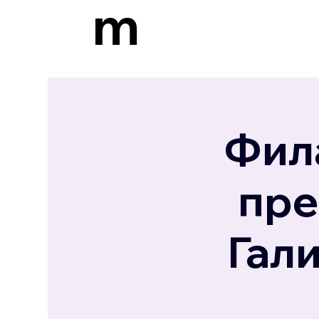
m
Фил
пре
Гали