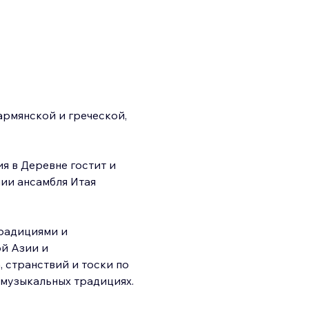
рмянской и греческой, 
я в Деревне гостит и 
ии ансамбля Итая 
радициями и 
й Азии и 
 странствий и тоски по 
музыкальных традициях. 