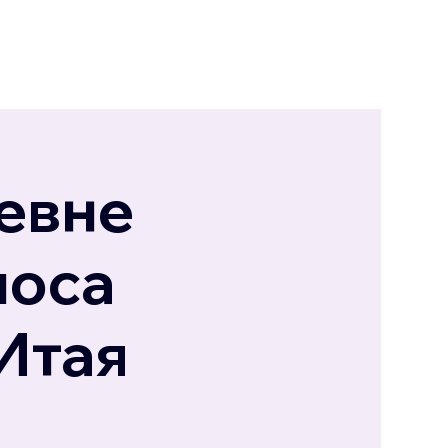
евне
лоса
 Итая